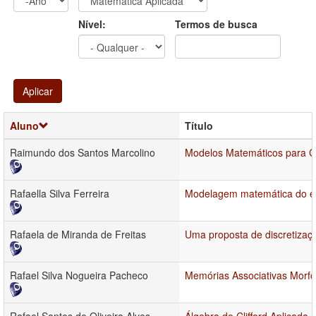
Ano
Ano:
Nível:
Termos de busca
Aplicar
Aluno
Título
Raimundo dos Santos Marcolino
Modelos Matemáticos para C
Rafaella Silva Ferreira
Modelagem matemática do esp
Rafaela de Miranda de Freitas
Uma proposta de discretiza
Rafael Silva Nogueira Pacheco
Memórias Associativas Morfo