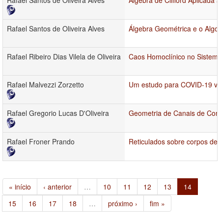
Rafael Santos de Oliveira Alves
Álgebra de Clifford Aplicada 
Rafael Santos de Oliveira Alves
Álgebra Geométrica e o Algo
Rafael Ribeiro Dias Vilela de Oliveira
Caos Homoclínico no Sistema
Rafael Malvezzi Zorzetto
Um estudo para COVID-19 via
Rafael Gregorio Lucas D'Oliveira
Geometria de Canais de Co
Rafael Froner Prando
Reticulados sobre corpos de
« início
‹ anterior
…
10
11
12
13
14
15
16
17
18
…
próximo ›
fim »