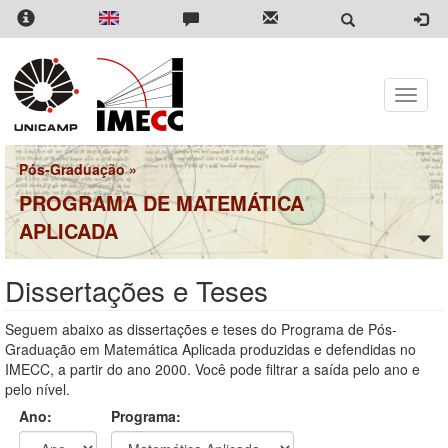
Pular
para
o
conteúdo
principal
Toggle
naviga
Pós-Graduação
»
PROGRAMA DE MATEMÁTICA
APLICADA
Dissertações e Teses
Seguem abaixo as dissertações e teses do Programa de Pós-
Graduação em Matemática Aplicada produzidas e defendidas no
IMECC, a partir do ano 2000. Você pode filtrar a saída pelo ano e
pelo nível.
Ano:
Programa: