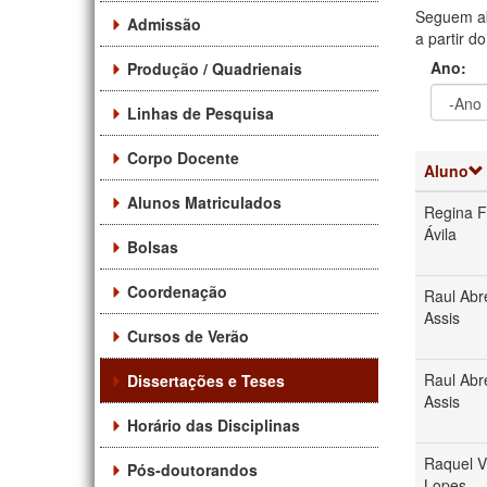
Seguem ab
Admissão
a partir d
Ano:
Produção / Quadrienais
Linhas de Pesquisa
Ano
Ano:
Corpo Docente
Aluno
Alunos Matriculados
Regina 
Ávila
Bolsas
Coordenação
Raul Abr
Assis
Cursos de Verão
Raul Abr
Dissertações e Teses
Assis
Horário das Disciplinas
Raquel V
Pós-doutorandos
Lopes