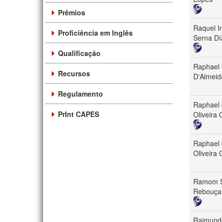
Prêmios
Raquel I
Proficiência em Inglês
Serna Dí
Qualificação
Raphael
Recursos
D'Almeid
Regulamento
Raphael
PrInt CAPES
Oliveira 
Raphael
Oliveira 
Ramom S
Rebouça
Raimund