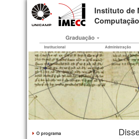
Pular
Instituto de
para
o
Computação 
conteúdo
principal
Graduação
Institucional
Administração
Disse
O programa