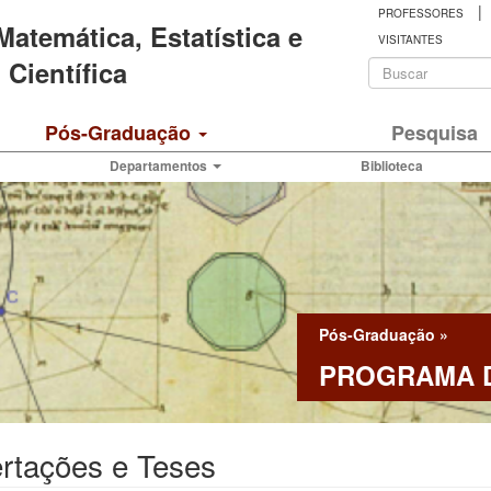
|
PROFESSORES
 Matemática, Estatística e
VISITANTES
Formulá
Científica
de
Buscar
Pós-Graduação
Pesquisa
busca
Departamentos
Biblioteca
Pós-Graduação
»
PROGRAMA D
rtações e Teses