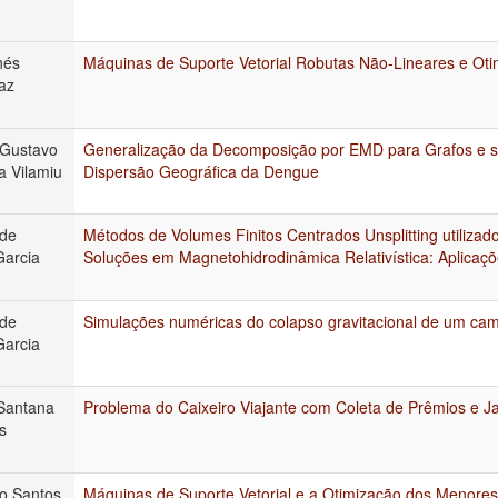
nés
Máquinas de Suporte Vetorial Robutas Não-Lineares e Ot
az
 Gustavo
Generalização da Decomposição por EMD para Grafos e s
a Vilamiu
Dispersão Geográfica da Dengue
 de
Métodos de Volumes Finitos Centrados Unsplitting utiliza
Garcia
Soluções em Magnetohidrodinâmica Relativística: Aplicaç
 de
Simulações numéricas do colapso gravitacional de um ca
Garcia
antana
Problema do Caixeiro Viajante com Coleta de Prêmios e 
s
o Santos
Máquinas de Suporte Vetorial e a Otimização dos Menore