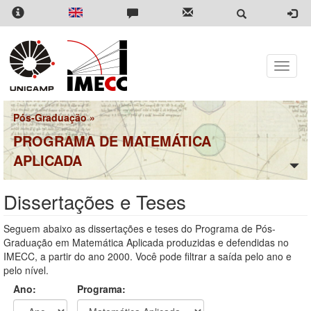
Pular
para
o
conteúdo
principal
Toggle
naviga
Pós-Graduação
»
PROGRAMA DE MATEMÁTICA
APLICADA
Dissertações e Teses
Seguem abaixo as dissertações e teses do Programa de Pós-
Graduação em Matemática Aplicada produzidas e defendidas no
IMECC, a partir do ano 2000. Você pode filtrar a saída pelo ano e
pelo nível.
Ano:
Programa: