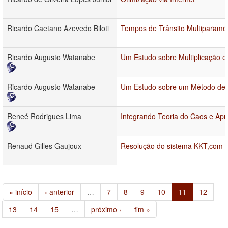
Ricardo Caetano Azevedo Biloti
Tempos de Trânsito Multiparamét
Ricardo Augusto Watanabe
Um Estudo sobre Multiplicação e
Ricardo Augusto Watanabe
Um Estudo sobre um Método de 
Reneé Rodrigues Lima
Integrando Teoria do Caos e Apr
Renaud Gilles Gaujoux
Resolução do sistema KKT,com m
« início
‹ anterior
…
7
8
9
10
11
12
13
14
15
…
próximo ›
fim »