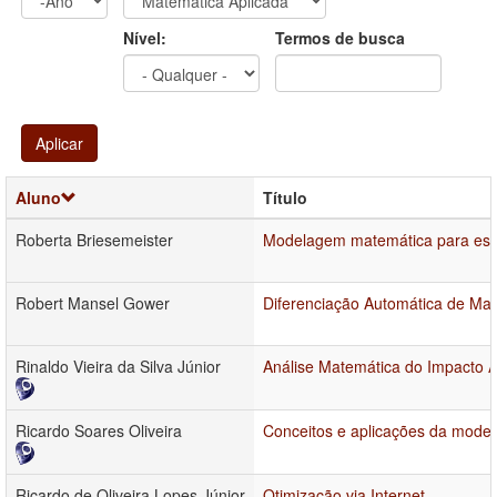
Ano
Ano:
Nível:
Termos de busca
Aplicar
Aluno
Título
Roberta Briesemeister
Modelagem matemática para estu
Robert Mansel Gower
Diferenciação Automática de Mat
Rinaldo Vieira da Silva Júnior
Análise Matemática do Impacto A
Ricardo Soares Oliveira
Conceitos e aplicações da mode
Ricardo de Oliveira Lopes Júnior
Otimização via Internet