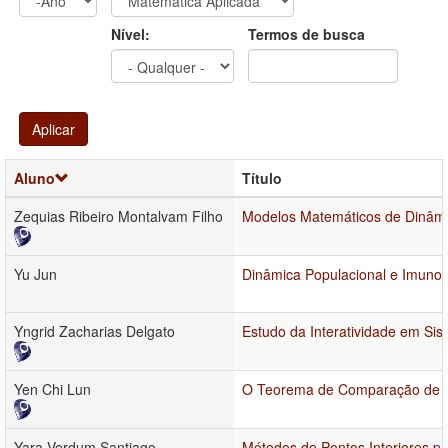
Ano
Ano:
Nível:
Termos de busca
Aplicar
Aluno
Título
Zequias Ribeiro Montalvam Filho
Modelos Matemáticos de Dinâmic
Yu Jun
Dinâmica Populacional e Imunol
Yngrid Zacharias Delgato
Estudo da Interatividade em Sis
Yen Chi Lun
O Teorema de Comparação de S
Yara Verdum Santiago
Métodos de Pontos Interiores 