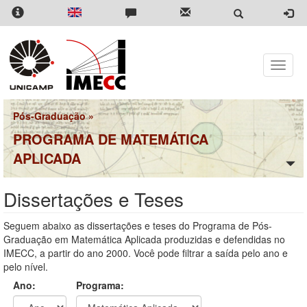
Pular
para
o
conteúdo
principal
Toggle
naviga
Pós-Graduação
»
PROGRAMA DE MATEMÁTICA
APLICADA
Dissertações e Teses
Seguem abaixo as dissertações e teses do Programa de Pós-
Graduação em Matemática Aplicada produzidas e defendidas no
IMECC, a partir do ano 2000. Você pode filtrar a saída pelo ano e
pelo nível.
Ano:
Programa: