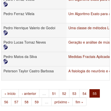
Pedro Ferraz Villela
Um Algoritmo Exato para a
Pedro Henrique Valerio de Godoi
Uma classe de métodos Lag
Pedro Lucas Tomaz Neves
Geração e análise de mús
Pedro Matos da Silva
Medidas Fractais Aplicadas
Peterson Taylor Castro Barbosa
A fisiologia do neurônio 
« início
‹ anterior
…
51
52
53
54
55
56
57
58
59
…
próximo ›
fim »