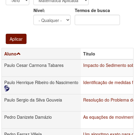
Ano
Ano:
Nível:
Termos de busca
Aplicar
Aluno
Título
Paulo Cesar Carmona Tabares
Impacto do Sedimento sob
Paulo Henrique Ribeiro do Nascimento
Identificação de medidas 
Paulo Sergio da Silva Gouveia
Resolução do Problema de 
Pedro Danizete Damázio
As equações de movimento 
Pedro Ferraz Villela
Um algoritmo exato para o