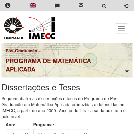
Pular
para
o
conteúdo
principal
Toggle
naviga
Pós-Graduação
»
PROGRAMA DE MATEMÁTICA
APLICADA
Dissertações e Teses
Seguem abaixo as dissertações e teses do Programa de Pós-
Graduação em Matemática Aplicada produzidas e defendidas no
IMECC, a partir do ano 2000. Você pode filtrar a saída pelo ano e
pelo nível.
Ano:
Programa: