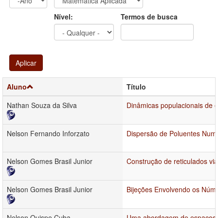
Ano
Ano:
Nível:
Termos de busca
Aplicar
Aluno
Título
Nathan Souza da Silva
Dinâmicas populacionais de 
Nelson Fernando Inforzato
Dispersão de Poluentes Num
Nelson Gomes Brasil Junior
Construção de reticulados via
Nelson Gomes Brasil Junior
Bijeções Envolvendo os Núme
Nelson Quispe Cuba
Uma abordagem de espaços de 