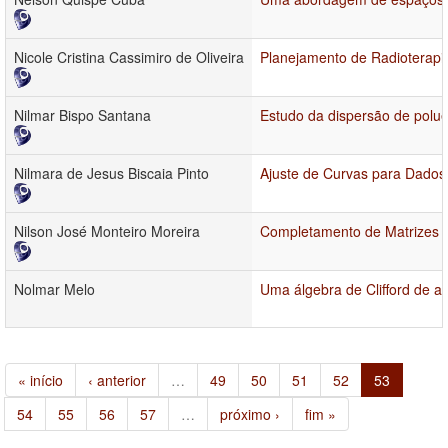
Nicole Cristina Cassimiro de Oliveira
Planejamento de Radioterapi
Nilmar Bispo Santana
Estudo da dispersão de polue
Nilmara de Jesus Biscaia Pinto
Ajuste de Curvas para Dados 
Nilson José Monteiro Moreira
Completamento de Matrizes de
Nolmar Melo
Uma álgebra de Clifford de a
« início
‹ anterior
…
49
50
51
52
53
54
55
56
57
…
próximo ›
fim »