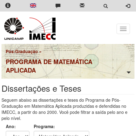
Pular
para
o
conteúdo
principal
Toggle
naviga
Pós-Graduação
»
PROGRAMA DE MATEMÁTICA
APLICADA
Dissertações e Teses
Seguem abaixo as dissertações e teses do Programa de Pós-
Graduação em Matemática Aplicada produzidas e defendidas no
IMECC, a partir do ano 2000. Você pode filtrar a saída pelo ano e
pelo nível.
Ano:
Programa: