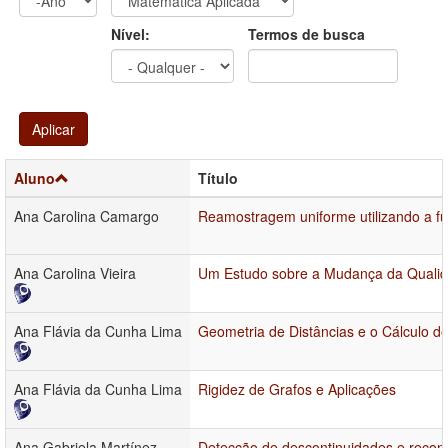
Ano
Ano:
Nível:
Termos de busca
Aplicar
Aluno
Título
Ana Carolina Camargo
Reamostragem uniforme utilizando a f
Ana Carolina Vieira
Um Estudo sobre a Mudança da Qualida
Ana Flávia da Cunha Lima
Geometria de Distâncias e o Cálculo 
Ana Flávia da Cunha Lima
Rigidez de Grafos e Aplicações
Ana Gabriela Martínez
Detecção de descontinuidades e reconstr