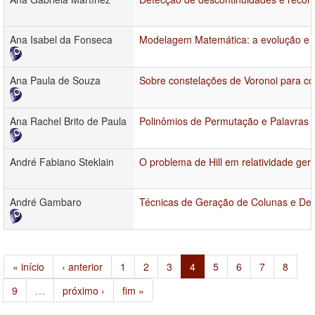
Ana Isabel da Fonseca
Modelagem Matemática: a evolução e 
Ana Paula de Souza
Sobre constelações de Voronoi para có
Ana Rachel Brito de Paula
Polinômios de Permutação e Palavras
André Fabiano Steklain
O problema de Hill em relatividade gera
André Gambaro
Técnicas de Geração de Colunas e Dec
« início
‹ anterior
1
2
3
4
5
6
7
8
9
…
próximo ›
fim »