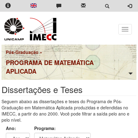
Pular
para
o
conteúdo
principal
Toggle
naviga
Pós-Graduação
»
PROGRAMA DE MATEMÁTICA
APLICADA
Dissertações e Teses
Seguem abaixo as dissertações e teses do Programa de Pós-
Graduação em Matemática Aplicada produzidas e defendidas no
IMECC, a partir do ano 2000. Você pode filtrar a saída pelo ano e
pelo nível.
Ano:
Programa: