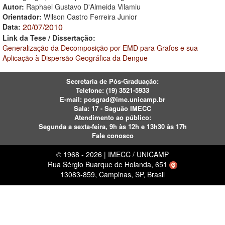
Autor:
Raphael Gustavo D'Almeida Vilamiu
Orientador:
Wilson Castro Ferreira Junior
20/07/2010
Data:
Link da Tese / Dissertação:
Generalização da Decomposição por EMD para Grafos e sua
Aplicação à Dispersão Geográfica da Dengue
Secretaria de Pós-Graduação:
Telefone:
(19) 3521-5933
E-mail:
posgrad@ime.unicamp.br
Sala: 17 - Saguão IMECC
Atendimento ao público:
Segunda a sexta-feira, 9h às 12h e 13h30 às 17h
Fale conosco
© 1968 - 2026 | IMECC / UNICAMP
Rua Sérgio Buarque de Holanda, 651
13083-859, Campinas, SP, Brasil