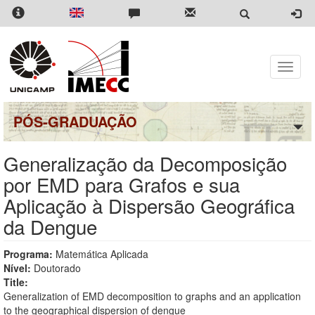
Pular
para
o
conteúdo
principal
Toggle
naviga
PÓS-GRADUAÇÃO
Generalização da Decomposição
por EMD para Grafos e sua
Aplicação à Dispersão Geográfica
da Dengue
Programa:
Matemática Aplicada
Nível:
Doutorado
Title:
Generalization of EMD decomposition to graphs and an application
to the geographical dispersion of dengue