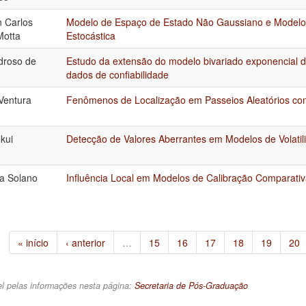
 Carlos
Modelo de Espaço de Estado Não Gaussiano e Modelo d
Motta
Estocástica
droso de
Estudo da extensão do modelo bivariado exponencial d
dados de confiabilidade
Ventura
Fenômenos de Localização em Passeios Aleatórios com
kui
Detecção de Valores Aberrantes em Modelos de Volatil
ia Solano
Influência Local em Modelos de Calibração Comparati
« início
‹ anterior
…
15
16
17
18
19
20
l pelas informações nesta página:
Secretaria de Pós-Graduação