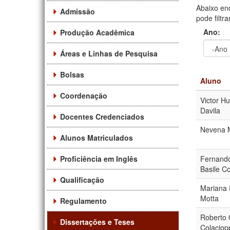
Abaixo en
Admissão
pode filtr
Ano:
Produção Acadêmica
Áreas e Linhas de Pesquisa
Ano
Ano:
Bolsas
Aluno
Coordenação
Victor H
Davila
Docentes Credenciados
Nevena 
Alunos Matriculados
Proficiência em Inglês
Fernando
Basile Co
Qualificação
Mariana 
Motta
Regulamento
Roberto 
Dissertações e Teses
Colaciop