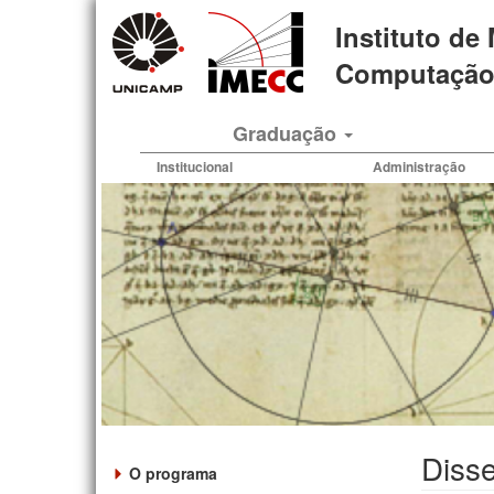
Pular
Instituto de
para
o
Computação 
conteúdo
principal
Graduação
Institucional
Administração
Disse
O programa