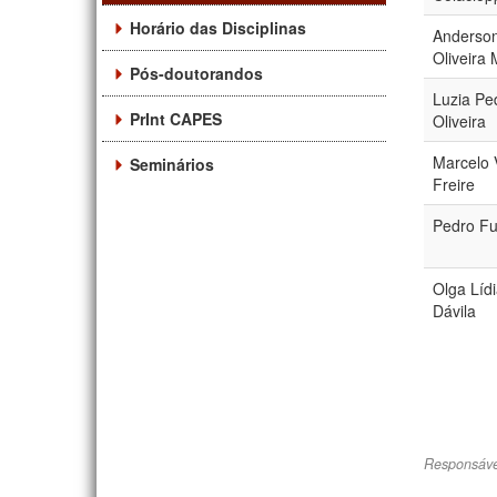
Horário das Disciplinas
Anderson
Oliveira 
Pós-doutorandos
Luzia Pe
PrInt CAPES
Oliveira
Marcelo 
Seminários
Freire
Pedro Fu
Olga Líd
Dávila
Responsáve