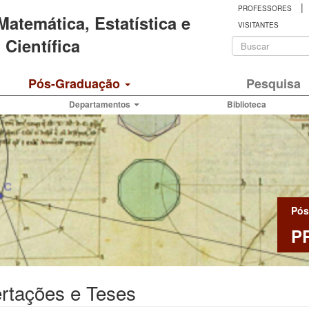
|
PROFESSORES
 Matemática, Estatística e
VISITANTES
Formulá
Científica
de
Buscar
Pós-Graduação
Pesquisa
busca
Departamentos
Biblioteca
Pós
P
rtações e Teses