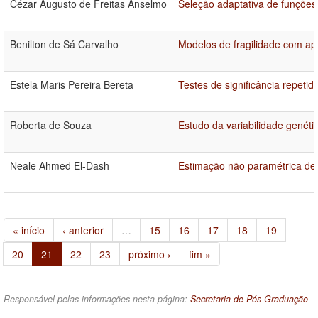
Cézar Augusto de Freitas Anselmo
Seleção adaptativa de funções
Benilton de Sá Carvalho
Modelos de fragilidade com ap
Estela Maris Pereira Bereta
Testes de significância repeti
Roberta de Souza
Estudo da variabilidade genét
Neale Ahmed El-Dash
Estimação não paramétrica de 
« início
‹ anterior
…
15
16
17
18
19
20
21
22
23
próximo ›
fim »
Responsável pelas informações nesta página:
Secretaria de Pós-Graduação