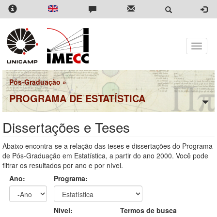
Pular
para
o
conteúdo
principal
Toggle
naviga
Pós-Graduação
»
PROGRAMA DE ESTATÍSTICA
Dissertações e Teses
Abaixo encontra-se a relação das teses e dissertações do Programa
de Pós-Graduação em Estatística, a partir do ano 2000. Você pode
filtrar os resultados por ano e por nível.
Ano:
Programa:
Ano
Ano:
Nível:
Termos de busca