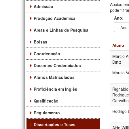
Abaixo en
Admissão
pode filtr
Ano:
Produção Acadêmica
Áreas e Linhas de Pesquisa
Ano
Ano:
Bolsas
Aluno
Coordenação
Márcio A
Diniz
Docentes Credenciados
Marcio V
Alunos Matriculados
Proficiência em Inglês
Rignaldo
Rodrigue
Carvalho
Qualificação
Rodrigo 
Regulamento
Dissertações e Teses
Aldo Will