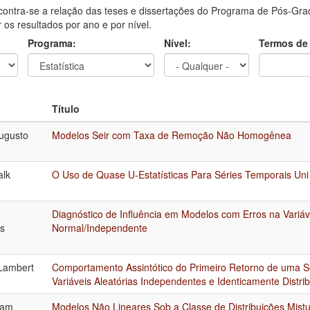
contra-se a relação das teses e dissertações do Programa de Pós-Grad
ar os resultados por ano e por nível.
Programa:
Nível:
Termos de
Título
ugusto
Modelos Seir com Taxa de Remoção Não Homogênea
alk
O Uso de Quase U-Estatísticas Para Séries Temporais Uni 
Diagnóstico de Influência em Modelos com Erros na Variá
s
Normal/Independente
Lambert
Comportamento Assintótico do Primeiro Retorno de uma 
Variáveis Aleatórias Independentes e Identicamente Distri
iam
Modelos Não Lineares Sob a Classe de Distribuições Mist