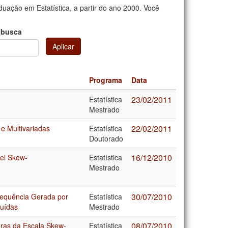
uação em Estatística, a partir do ano 2000. Você
 busca
Aplicar
Programa
Data
23/02/2011
Estatística
Mestrado
22/02/2011
e Multivariadas
Estatística
Doutorado
16/12/2010
vel Skew-
Estatística
Mestrado
30/07/2010
Sequência Gerada por
Estatística
buídas
Mestrado
08/07/2010
uras da Escala Skew-
Estatística