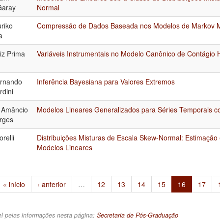
Garay
Normal
uriko
Compressão de Dados Baseada nos Modelos de Markov 
a
iz Prima
Variáveis Instrumentais no Modelo Canônico de Contágio 
ernando
Inferência Bayesiana para Valores Extremos
rdini
o Amâncio
Modelos Lineares Generalizados para Séries Temporais 
orges
relli
Distribuições Misturas de Escala Skew-Normal: Estimação
Modelos Lineares
« início
‹ anterior
…
12
13
14
15
16
17
l pelas informações nesta página:
Secretaria de Pós-Graduação