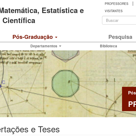
|
PROFESSORES
 Matemática, Estatística e
VISITANTES
Formulá
Científica
de
Buscar
Pós-Graduação
Pesquisa
busca
Departamentos
Biblioteca
Pós
P
rtações e Teses