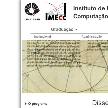
Pular
Instituto de
para
o
Computação 
conteúdo
principal
Graduação
Institucional
Administração
Disse
O programa