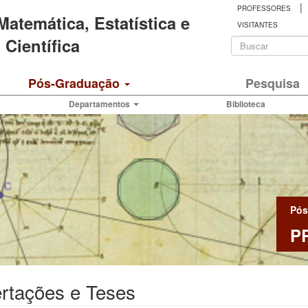
|
PROFESSORES
 Matemática, Estatística e
VISITANTES
Formulá
Científica
de
Buscar
Pós-Graduação
Pesquisa
busca
Departamentos
Biblioteca
Pós
P
rtações e Teses