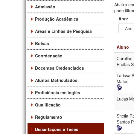
Abaixo en
Admissão
pode filtr
Ano:
Produção Acadêmica
Áreas e Linhas de Pesquisa
Ano
Ano:
Bolsas
Aluno
Coordenação
Caroline
Freitas 
Docentes Credenciados
Larissa Á
Alunos Matriculados
Matos
Proficiência em Inglês
Lucas Mo
Qualificação
Sheila R
Regulamento
Santos P
Dissertações e Teses