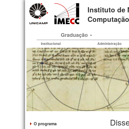
Pular
Instituto de
para
o
Computação 
conteúdo
principal
Graduação
Institucional
Administração
Disse
O programa