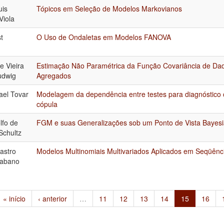
uis
Tópicos em Seleção de Modelos Markovianos
Viola
st
O Uso de Ondaletas em Modelos FANOVA
e Vieira
Estimação Não Paramétrica da Função Covariância de Da
udwig
Agregados
ael Tovar
Modelagem da dependência entre testes para diagnóstico 
cópula
lfo de
FGM e suas Generalizações sob um Ponto de Vista Bayes
Schultz
astro
Modelos Multinomiais Multivariados Aplicados em Seqüên
yabano
« início
‹ anterior
…
11
12
13
14
15
16