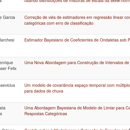
s
usando distribuições de misturas de escala da skew-nor
e Garcia
Correção de viés de estimadores em regressão linear co
categóricas com erro de classificação
Marchesi
Estimador Bayesiano de Coeficientes de Ondaletas sob P
enrique
Uma Nova Abordagem para Construção de Intervalos de 
ser Felix
sevicius
Um modelo de covariância espaço-temporal com múltiplo
para dados de chuva
ista
Uma Abordagem Bayesiana de Modelo de Limiar para Ca
s
Respostas Categóricas