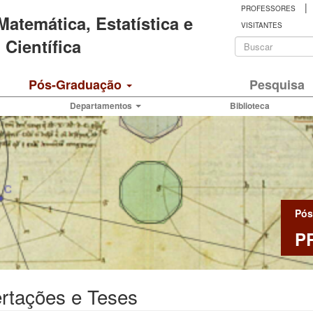
|
PROFESSORES
 Matemática, Estatística e
VISITANTES
Formulá
Científica
de
Buscar
Pós-Graduação
Pesquisa
busca
Departamentos
Biblioteca
Pós
P
rtações e Teses