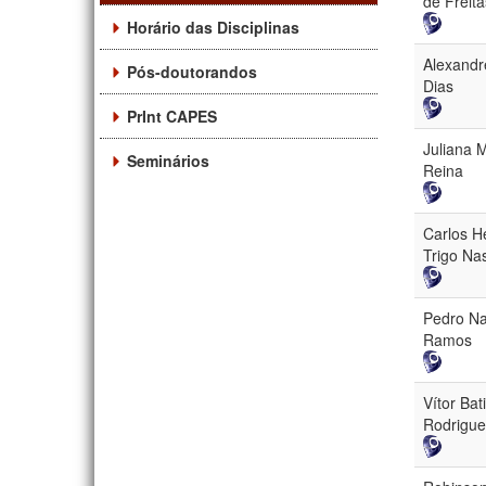
de Freita
Horário das Disciplinas
Alexandr
Pós-doutorandos
Dias
PrInt CAPES
Juliana 
Seminários
Reina
Carlos H
Trigo Nas
Pedro Na
Ramos
Vítor Bat
Rodrigue