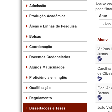
Abaixo en
Admissão
pode filtr
Ano:
Produção Acadêmica
Áreas e Linhas de Pesquisa
Ano
Ano:
Bolsas
Aluno
Coordenação
Vinícius L
Justus
Docentes Credenciados
Alunos Matriculados
Carolina
de Olivei
Proficiência em Inglês
Qualificação
Fidel Ani
Barrios
Regulamento
João Vic
Dissertações e Teses