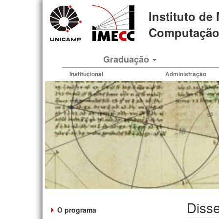
Pular
Instituto de
para
o
Computação 
conteúdo
principal
Graduação
Institucional
Administração
Disse
O programa