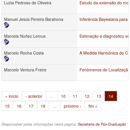
Luzia Pedroso de Oliveira
Estudo da extensão do mode
Manuel Jesús Pereira Barahona
Inferência Bayesiana para 
Marcela Nuñez Lemus
Estimação e diagnóstico e
Marcelo Rocha Costa
A Medida Harmônica do C
Marcelo Ventura Freire
Fenômenos de Localização 
« início
‹ anterior
…
10
11
12
13
14
15
16
17
18
…
próximo ›
fim »
Responsável pelas informações nesta página:
Secretaria de Pós-Graduação