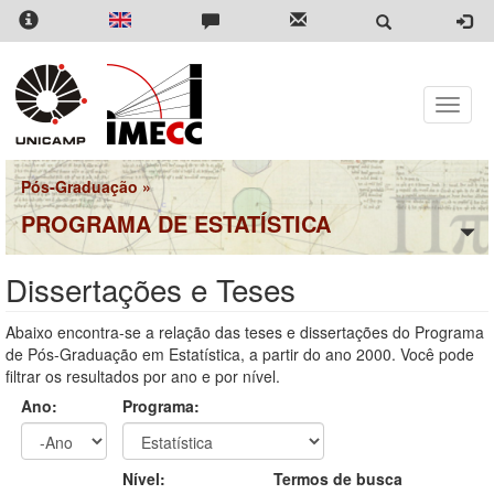
Pular
para
o
conteúdo
principal
Toggle
naviga
Pós-Graduação
»
PROGRAMA DE ESTATÍSTICA
Dissertações e Teses
Abaixo encontra-se a relação das teses e dissertações do Programa
de Pós-Graduação em Estatística, a partir do ano 2000. Você pode
filtrar os resultados por ano e por nível.
Ano:
Programa:
Ano
Ano:
Nível:
Termos de busca