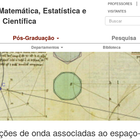
|
PROFESSORES
 Matemática, Estatística e
VISITANTES
Formulá
Científica
de
Buscar
Pós-Graduação
Pesquisa
busca
Departamentos
Biblioteca
ções de onda associadas ao espaço