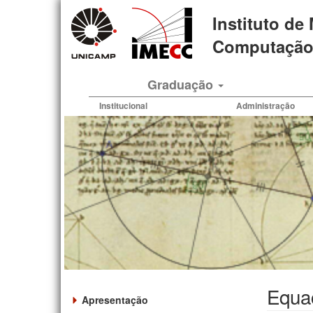
Pular
Instituto de
para
o
Computação 
conteúdo
principal
Graduação
Institucional
Administração
Equa
Apresentação