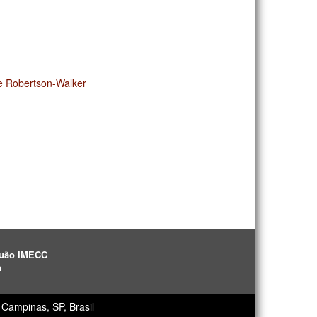
e Robertson-Walker
aguão IMECC
h
Campinas, SP, Brasil