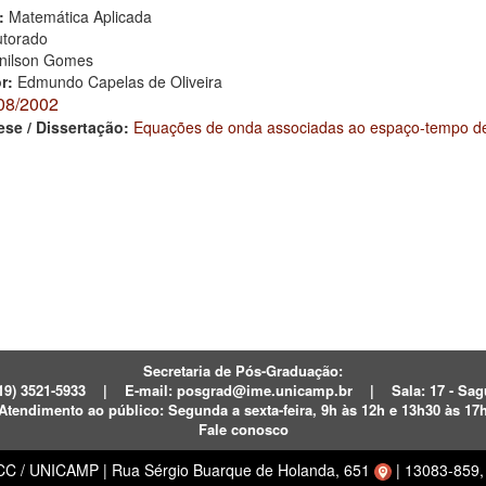
:
Matemática Aplicada
torado
nilson Gomes
or:
Edmundo Capelas de Oliveira
08/2002
ese / Dissertação:
Equações de onda associadas ao espaço-tempo d
Secretaria de Pós-Graduação:
19) 3521-5933
|
E-mail:
posgrad@ime.unicamp.br
|
Sala: 17 - S
Atendimento ao público:
Segunda a sexta-feira, 9h às 12h e 13h30 às 17
Fale conosco
ECC / UNICAMP
|
Rua Sérgio Buarque de Holanda, 651
|
13083-859, 