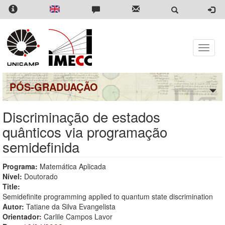
Pular
para
o
conteúdo
principal
Toggle
naviga
PÓS-GRADUAÇÃO
Discriminação de estados
quânticos via programação
semidefinida
Programa:
Matemática Aplicada
Nível:
Doutorado
Title:
Semidefinite programming applied to quantum state discrimination
Autor:
Tatiane da Silva Evangelista
Orientador:
Carlile Campos Lavor