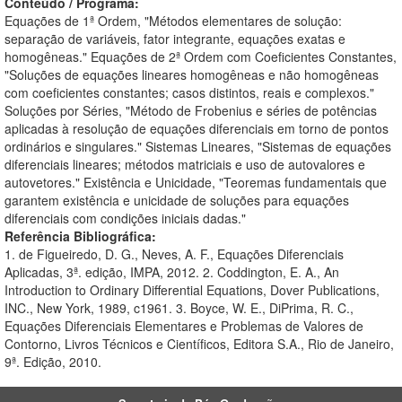
Conteúdo / Programa:
Equações de 1ª Ordem, "Métodos elementares de solução:
separação de variáveis, fator integrante, equações exatas e
homogêneas." Equações de 2ª Ordem com Coeficientes Constantes,
"Soluções de equações lineares homogêneas e não homogêneas
com coeficientes constantes; casos distintos, reais e complexos."
Soluções por Séries, "Método de Frobenius e séries de potências
aplicadas à resolução de equações diferenciais em torno de pontos
ordinários e singulares." Sistemas Lineares, "Sistemas de equações
diferenciais lineares; métodos matriciais e uso de autovalores e
autovetores." Existência e Unicidade, "Teoremas fundamentais que
garantem existência e unicidade de soluções para equações
diferenciais com condições iniciais dadas."
Referência Bibliográfica:
1. de Figueiredo, D. G., Neves, A. F., Equações Diferenciais
Aplicadas, 3ª. edição, IMPA, 2012. 2. Coddington, E. A., An
Introduction to Ordinary Differential Equations, Dover Publications,
INC., New York, 1989, c1961. 3. Boyce, W. E., DiPrima, R. C.,
Equações Diferenciais Elementares e Problemas de Valores de
Contorno, Livros Técnicos e Científicos, Editora S.A., Rio de Janeiro,
9ª. Edição, 2010.