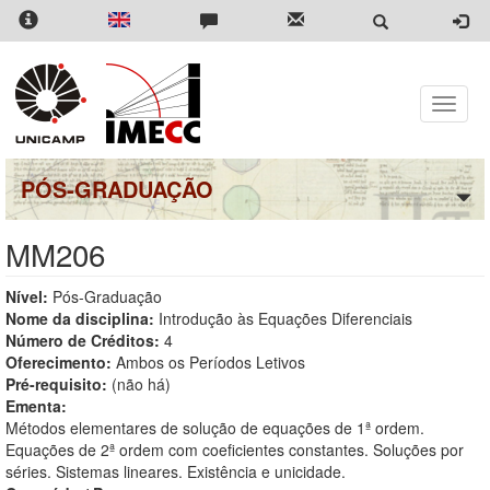
Pular
para
o
conteúdo
principal
Toggle
naviga
PÓS-GRADUAÇÃO
MM206
Nível:
Pós-Graduação
Nome da disciplina:
Introdução às Equações Diferenciais
Número de Créditos:
4
Oferecimento:
Ambos os Períodos Letivos
Pré-requisito:
(não há)
Ementa:
Métodos elementares de solução de equações de 1ª ordem.
Equações de 2ª ordem com coeficientes constantes. Soluções por
séries. Sistemas lineares. Existência e unicidade.