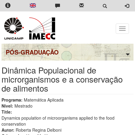
Pular
para
o
conteúdo
principal
Toggle
naviga
PÓS-GRADUAÇÃO
Dinâmica Populacional de
microrganismos e a conservação
de alimentos
Programa:
Matemática Aplicada
Nível:
Mestrado
Title:
Dynamics population of microorganisms applied to the food
conservation
Autor:
Roberta Regina Delboni