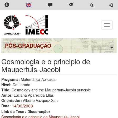
Pular
para
o
conteúdo
principal
Toggle
naviga
PÓS-GRADUAÇÃO
Cosmologia e o principio de
Maupertuis-Jacobi
Programa:
Matemática Aplicada
Nível:
Doutorado
Title:
Cosmology and the Maupertuis-Jacobi principle
Autor:
Luciana Aparecida Elias
Orientador:
Alberto Vazquez Saa
14/03/2008
Data:
Link da Tese / Dissertação:
Cosmologia e o principio de Maupertuis-Jacobi