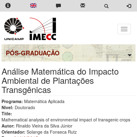
Pular
para
o
conteúdo
principal
Toggle
naviga
PÓS-GRADUAÇÃO
Análise Matemática do Impacto
Ambiental de Plantações
Transgênicas
Programa:
Matemática Aplicada
Nível:
Doutorado
Title:
Mathematical analysis of environmental impact of transgenic crops
Autor:
Rinaldo Vieira da Silva Júnior
Orientador:
Solange da Fonseca Rutz