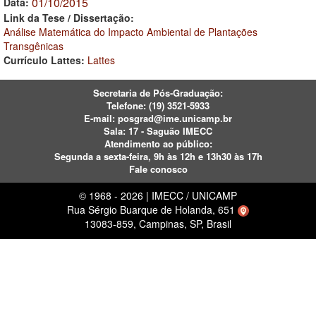
01/10/2015
Data:
Link da Tese / Dissertação:
Análise Matemática do Impacto Ambiental de Plantações
Transgênicas
Currículo Lattes:
Lattes
Secretaria de Pós-Graduação:
Telefone:
(19) 3521-5933
E-mail:
posgrad@ime.unicamp.br
Sala: 17 - Saguão IMECC
Atendimento ao público:
Segunda a sexta-feira, 9h às 12h e 13h30 às 17h
Fale conosco
© 1968 - 2026 | IMECC / UNICAMP
Rua Sérgio Buarque de Holanda, 651
13083-859, Campinas, SP, Brasil