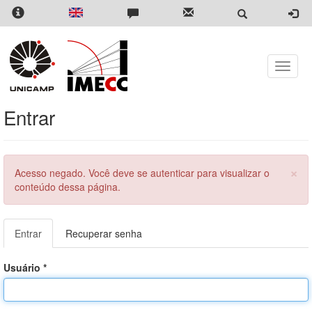
Pular
para
o
conteúdo
principal
Toggle
naviga
Entrar
×
Menssagem
Acesso negado. Você deve se autenticar para visualizar o
de
conteúdo dessa página.
erro
Abas
Entrar
(aba
Recuperar senha
primárias
ativa)
Usuário
*