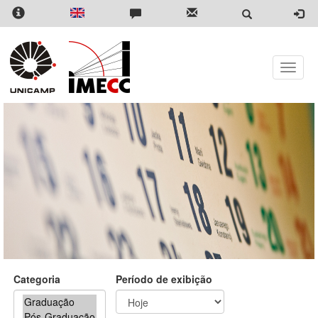
Pular
para
o
conteúdo
principal
Toggle
naviga
Categoria
Período de exibição