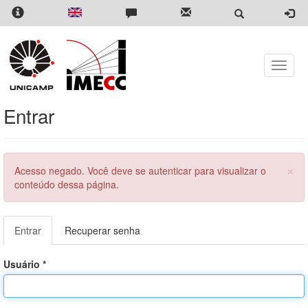
Pular
para
o
conteúdo
principal
Toggle
naviga
Entrar
×
Menssagem
Acesso negado. Você deve se autenticar para visualizar o
de
conteúdo dessa página.
erro
Abas
Entrar
(aba
Recuperar senha
primárias
ativa)
Usuário
*