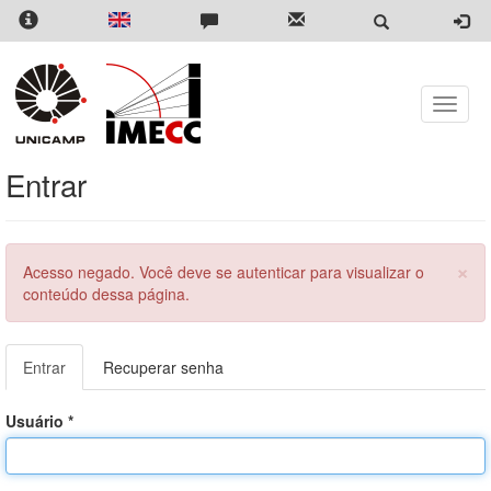
Pular
para
o
conteúdo
principal
Toggle
naviga
Entrar
×
Menssagem
Acesso negado. Você deve se autenticar para visualizar o
de
conteúdo dessa página.
erro
Abas
Entrar
(aba
Recuperar senha
primárias
ativa)
Usuário
*