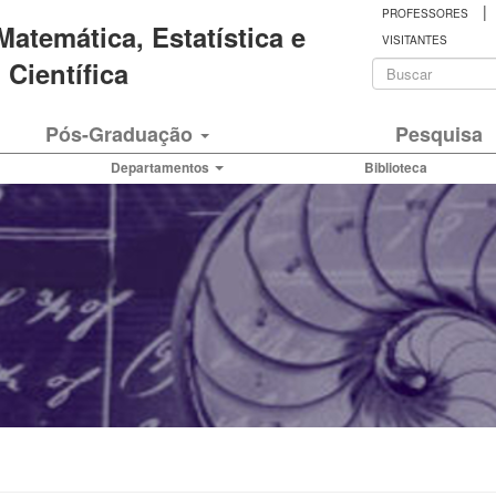
|
PROFESSORES
 Matemática, Estatística e
VISITANTES
Formulá
Científica
de
Buscar
Pós-Graduação
Pesquisa
busca
Departamentos
Biblioteca