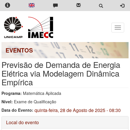
Pular
para
o
conteúdo
principal
Toggle
naviga
EVENTOS
Previsão de Demanda de Energia
Elétrica via Modelagem Dinâmica
Empírica
Programa:
Matemática Aplicada
Nível:
Exame de Qualificação
quinta-feira, 28 de Agosto de 2025 - 08:30
Data do Evento:
Ocultar
Local do evento