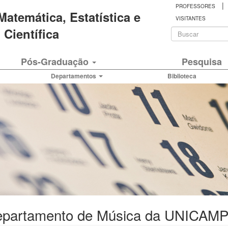
|
PROFESSORES
 Matemática, Estatística e
VISITANTES
Formulá
Científica
de
Buscar
Pós-Graduação
Pesquisa
busca
Departamentos
Biblioteca
Departamento de Música da UNICAM