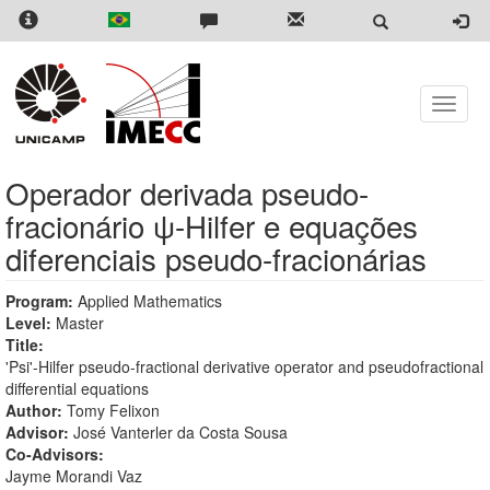
Skip
to
main
content
Toggle
naviga
Operador derivada pseudo-
fracionário ψ-Hilfer e equações
diferenciais pseudo-fracionárias
Program:
Applied Mathematics
Level:
Master
Title:
'Psi'-Hilfer pseudo-fractional derivative operator and pseudofractional
differential equations
Author:
Tomy Felixon
Advisor:
José Vanterler da Costa Sousa
Co-Advisors:
Jayme Morandi Vaz