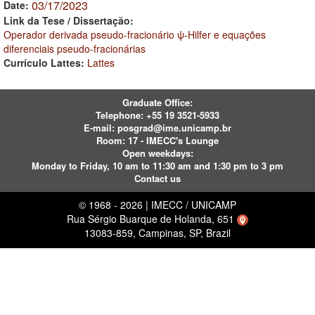
03/17/2023
Date:
Link da Tese / Dissertação:
Operador derivada pseudo-fracionário ψ-Hilfer e equações
diferenciais pseudo-fracionárias
Currículo Lattes:
Lattes
Graduate Office:
Telephone:
+55 19 3521-5933
E-mail:
posgrad@ime.unicamp.br
Room: 17 - IMECC's Lounge
Open weekdays:
Monday to Friday, 10 am to 11:30 am and 1:30 pm to 3 pm
Contact us
© 1968 - 2026 | IMECC / UNICAMP
Rua Sérgio Buarque de Holanda, 651
13083-859, Campinas, SP, Brazil