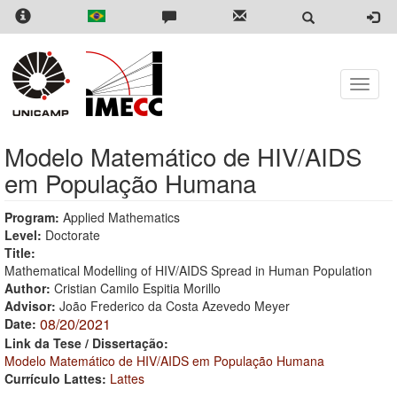
Skip
to
main
content
Toggle
naviga
Modelo Matemático de HIV/AIDS
em População Humana
Program:
Applied Mathematics
Level:
Doctorate
Title:
Mathematical Modelling of HIV/AIDS Spread in Human Population
Author:
Cristian Camilo Espitia Morillo
Advisor:
João Frederico da Costa Azevedo Meyer
08/20/2021
Date:
Link da Tese / Dissertação:
Modelo Matemático de HIV/AIDS em População Humana
Currículo Lattes:
Lattes