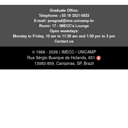
Graduate Office:
Telephone:
+55 19 3521-5933
E-mail:
posgrad@ime.unicamp.br
Room: 17 - IMECC's Lounge
Open weekdays:
Monday to Friday, 10 am to 11:30 am and 1:30 pm to 3 pm
Contact us
© 1968 - 2026 | IMECC / UNICAMP
Rua Sérgio Buarque de Holanda, 651
13083-859, Campinas, SP, Brazil