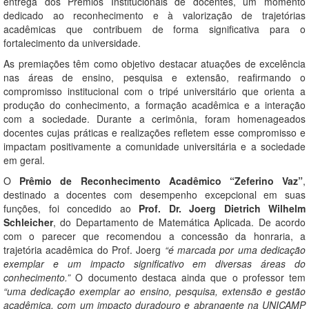
entrega dos Prêmios Institucionais de docentes, um momento
dedicado ao reconhecimento e à valorização de trajetórias
acadêmicas que contribuem de forma significativa para o
fortalecimento da universidade.
As premiações têm como objetivo destacar atuações de excelência
nas áreas de ensino, pesquisa e extensão, reafirmando o
compromisso institucional com o tripé universitário que orienta a
produção do conhecimento, a formação acadêmica e a interação
com a sociedade. Durante a cerimônia, foram homenageados
docentes cujas práticas e realizações refletem esse compromisso e
impactam positivamente a comunidade universitária e a sociedade
em geral.
O
Prêmio de Reconhecimento Acadêmico “Zeferino Vaz”
,
destinado a docentes com desempenho excepcional em suas
funções, foi concedido ao
Prof. Dr. Joerg Dietrich Wilhelm
Schleicher
, do Departamento de Matemática Aplicada. De acordo
com o parecer que recomendou a concessão da honraria, a
trajetória acadêmica do Prof. Joerg
“é marcada por uma dedicação
exemplar e um impacto significativo em diversas áreas do
conhecimento.”
O documento destaca ainda que o professor tem
“uma dedicação exemplar ao ensino, pesquisa, extensão e gestão
acadêmica, com um impacto duradouro e abrangente na UNICAMP