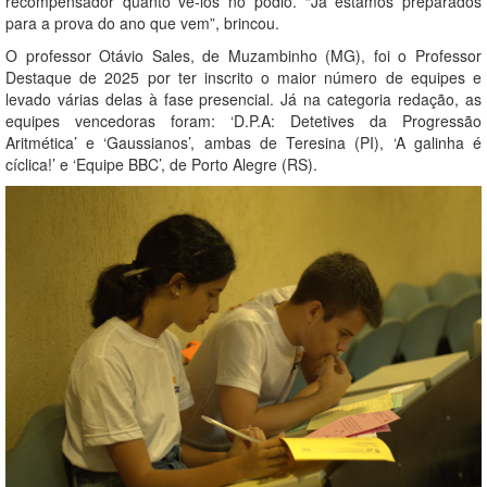
recompensador quanto vê-los no pódio. “Já estamos preparados
para a prova do ano que vem”, brincou.
O professor Otávio Sales, de Muzambinho (MG), foi o Professor
Destaque de 2025 por ter inscrito o maior número de equipes e
levado várias delas à fase presencial. Já na categoria redação, as
equipes vencedoras foram: ‘D.P.A: Detetives da Progressão
Aritmética’ e ‘Gaussianos’, ambas de Teresina (PI), ‘A galinha é
cíclica!’ e ‘Equipe BBC’, de Porto Alegre (RS).