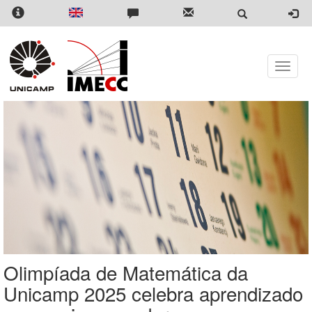
Pular
para
o
conteúdo
principal
Toggle
naviga
Olimpíada de Matemática da
Unicamp 2025 celebra aprendizado