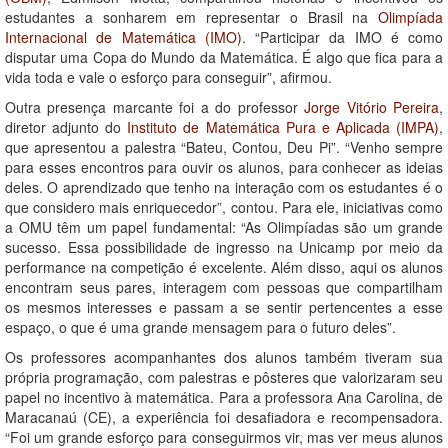
estudantes a sonharem em representar o Brasil na
Olimpíada
Internacional de Matemática (IMO)
. “Participar da IMO é como
disputar uma Copa do Mundo da Matemática. É algo que fica para a
vida toda e vale o esforço para conseguir”, afirmou.
Outra presença marcante foi a do professor
Jorge Vitório Pereira
,
diretor adjunto do
Instituto de Matemática Pura e Aplicada (IMPA)
,
que apresentou a palestra “Bateu, Contou, Deu Pi”. “Venho sempre
para esses encontros para ouvir os alunos, para conhecer as ideias
deles. O aprendizado que tenho na interação com os estudantes é o
que considero mais enriquecedor”, contou. Para ele, iniciativas como
a OMU têm um papel fundamental: “As Olimpíadas são um grande
sucesso. Essa possibilidade de ingresso na Unicamp por meio da
performance na competição é excelente. Além disso, aqui os alunos
encontram seus pares, interagem com pessoas que compartilham
os mesmos interesses e passam a se sentir pertencentes a esse
espaço, o que é uma grande mensagem para o futuro deles”.
Os professores acompanhantes dos alunos também tiveram sua
própria programação, com palestras e pôsteres que valorizaram seu
papel no incentivo à matemática. Para a professora Ana Carolina, de
Maracanaú (CE), a experiência foi desafiadora e recompensadora.
“Foi um grande esforço para conseguirmos vir, mas ver meus alunos