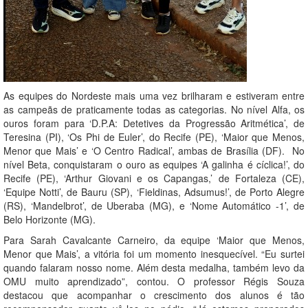
As equipes do Nordeste mais uma vez brilharam e estiveram entre
as campeãs de praticamente todas as categorias. No nível Alfa, os
ouros foram para ‘D.P.A: Detetives da Progressão Aritmética’, de
Teresina (PI), ‘Os Phi de Euler’, do Recife (PE), ‘Maior que Menos,
Menor que Mais’ e ‘O Centro Radical’, ambas de Brasília (DF). No
nível Beta, conquistaram o ouro as equipes ‘A galinha é cíclica!’, do
Recife (PE), ‘Arthur Giovani e os Capangas,’ de Fortaleza (CE),
‘Equipe Notti’, de Bauru (SP), ‘Fieldinas, Adsumus!’, de Porto Alegre
(RS), ‘Mandelbrot’, de Uberaba (MG), e ‘Nome Automático -1’, de
Belo Horizonte (MG).
Para Sarah Cavalcante Carneiro, da equipe ‘Maior que Menos,
Menor que Mais’, a vitória foi um momento inesquecível. “Eu surtei
quando falaram nosso nome. Além desta medalha, também levo da
OMU muito aprendizado”, contou. O professor Régis Souza
destacou que acompanhar o crescimento dos alunos é tão