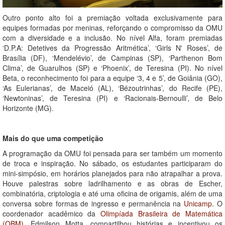
Outro ponto alto foi a premiação voltada exclusivamente para
equipes formadas por meninas, reforçando o compromisso da OMU
com a diversidade e a inclusão. No nível Alfa, foram premiadas
‘D.P.A: Detetives da Progressão Aritmética’, ‘Girls N' Roses’, de
Brasília (DF), ‘Mendelévio’, de Campinas (SP), ‘Parthenon Bom
Clima’, de Guarulhos (SP) e ‘Phoenix’, de Teresina (PI). No nível
Beta, o reconhecimento foi para a equipe ‘3, 4 e 5’, de Goiânia (GO),
‘As Eulerianas’, de Maceió (AL), ‘Bézoutrinhas’, do Recife (PE),
‘Newtoninas’, de Teresina (PI) e ‘Racionais-Bernoulli’, de Belo
Horizonte (MG).
Mais do que uma competição
A programação da OMU foi pensada para ser também um momento
de troca e inspiração. No sábado, os estudantes participaram do
mini-simpósio, em horários planejados para não atrapalhar a prova.
Houve palestras sobre ladrilhamento e as obras de Escher,
combinatória, criptologia e até uma oficina de origamis, além de uma
conversa sobre formas de ingresso e permanência na
Unicamp
. O
coordenador acadêmico da
Olimpíada Brasileira de Matemática
(OBM)
, Edmilson Motta, compartilhou histórias e incentivou os