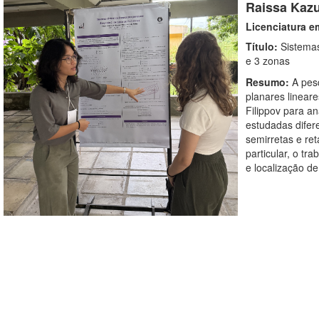
Raissa Kaz
Licenciatura e
Título:
Sistemas
e 3 zonas
Resumo:
A pesq
planares linear
Filippov para a
estudadas difer
semirretas e ret
particular, o t
e localização de 