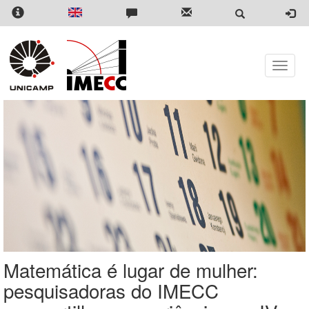
Pular
para
o
conteúdo
principal
Toggle
naviga
Matemática é lugar de mulher:
pesquisadoras do IMECC