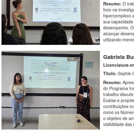
Resumo:
O tra
foco na investig
hipercomplexo a
sua capacidade
desempenho. Os
alcançar desemp
utilizando meno
Gabriela Bu
Licenciatura e
Título:
Sophie 
Resumo:
Apres
do Programa Ins
trabalho discut
Exatas e propõe
contribuições m
como os Número
o objetivo de a
visibilidade das