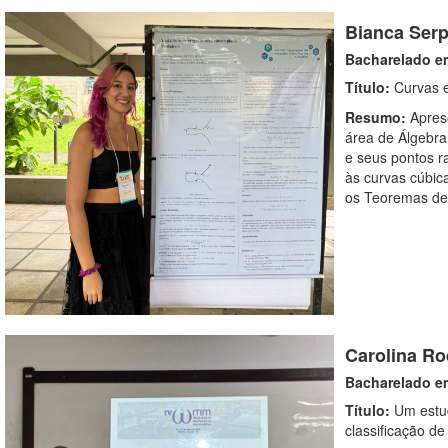
Bianca Ser
Bacharelado e
Título:
Curvas e
Resumo:
Apres
área de Álgebra
e seus pontos ra
às curvas cúbic
os Teoremas de 
Carolina R
Bacharelado e
Título:
Um estud
classificação d