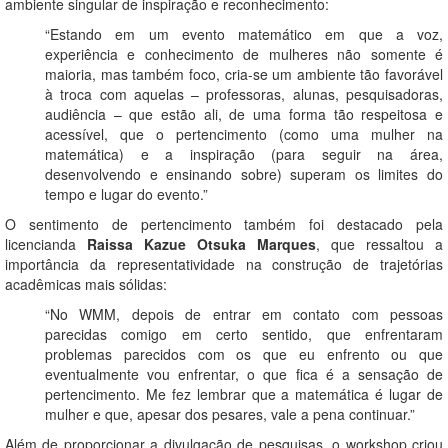
ambiente singular de inspiração e reconhecimento:
“Estando em um evento matemático em que a voz,
experiência e conhecimento de mulheres não somente é
maioria, mas também foco, cria-se um ambiente tão favorável
à troca com aquelas – professoras, alunas, pesquisadoras,
audiência – que estão ali, de uma forma tão respeitosa e
acessível, que o pertencimento (como uma mulher na
matemática) e a inspiração (para seguir na área,
desenvolvendo e ensinando sobre) superam os limites do
tempo e lugar do evento.”
O sentimento de pertencimento também foi destacado pela
licencianda
Raissa Kazue Otsuka Marques
, que ressaltou a
importância da representatividade na construção de trajetórias
acadêmicas mais sólidas:
“No WMM, depois de entrar em contato com pessoas
parecidas comigo em certo sentido, que enfrentaram
problemas parecidos com os que eu enfrento ou que
eventualmente vou enfrentar, o que fica é a sensação de
pertencimento. Me fez lembrar que a matemática é lugar de
mulher e que, apesar dos pesares, vale a pena continuar.”
Além de proporcionar a divulgação de pesquisas, o workshop criou