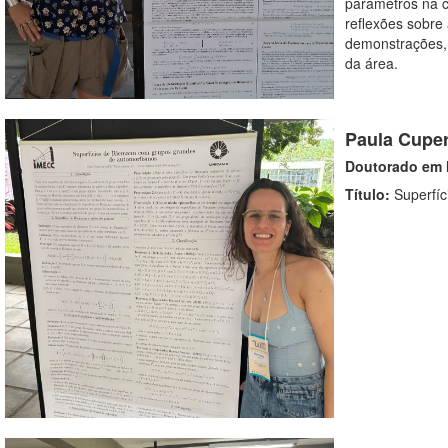
parâmetros na c
reflexões sobre
demonstrações, 
da área.
Paula Cuper
Doutorado em 
Título:
Superfí