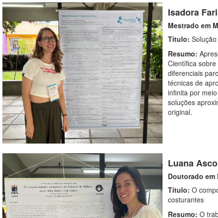
Isadora Far
Mestrado em M
Título:
Solução 
Resumo:
Apres
Científica sobr
diferenciais pa
técnicas de ap
infinita por mei
soluções aproxi
original.
Luana Ascol
Doutorado em 
Título:
O compor
costurantes
Resumo:
O tra