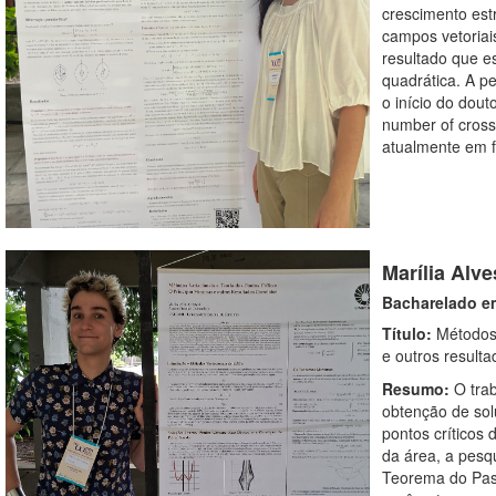
crescimento estr
campos vetoriai
resultado que e
quadrática. A p
o início do dout
number of crossi
atualmente em f
Marília Alve
Bacharelado e
Título:
Métodos 
e outros resulta
Resumo:
O tra
obtenção de sol
pontos críticos 
da área, a pesq
Teorema do Pas