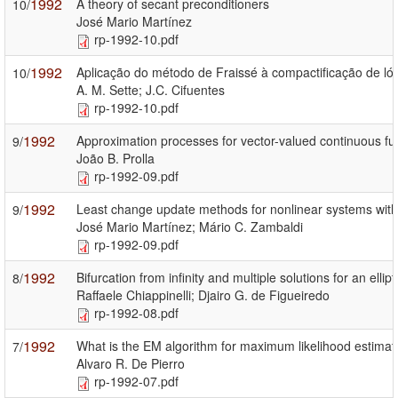
1992
A theory of secant preconditioners
10/
José Mario Martínez
rp-1992-10.pdf
1992
Aplicação do método de Fraissé à compactificação de lógi
10/
A. M. Sette; J.C. Cifuentes
rp-1992-10.pdf
1992
Approximation processes for vector-valued continuous fu
9/
João B. Prolla
rp-1992-09.pdf
1992
Least change update methods for nonlinear systems with 
9/
José Mario Martínez; Mário C. Zambaldi
rp-1992-09.pdf
1992
Bifurcation from infinity and multiple solutions for an ellip
8/
Raffaele Chiappinelli; Djairo G. de Figueiredo
rp-1992-08.pdf
1992
What is the EM algorithm for maximum likelihood estimati
7/
Alvaro R. De Pierro
rp-1992-07.pdf