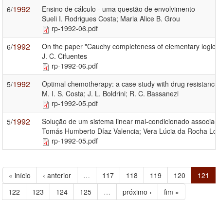
1992
Ensino de cálculo - uma questão de envolvimento
6/
Sueli I. Rodrigues Costa; Maria Alice B. Grou
rp-1992-06.pdf
1992
On the paper "Cauchy completeness of elementary logic" 
6/
J. C. Cifuentes
rp-1992-06.pdf
1992
Optimal chemotherapy: a case study with drug resistance, 
5/
M. I. S. Costa; J. L. Boldrini; R. C. Bassanezi
rp-1992-05.pdf
1992
Solução de um sistema linear mal-condicionado associa
5/
Tomás Humberto Díaz Valencia; Vera Lúcia da Rocha L
rp-1992-05.pdf
« início
‹ anterior
…
117
118
119
120
121
122
123
124
125
…
próximo ›
fim »