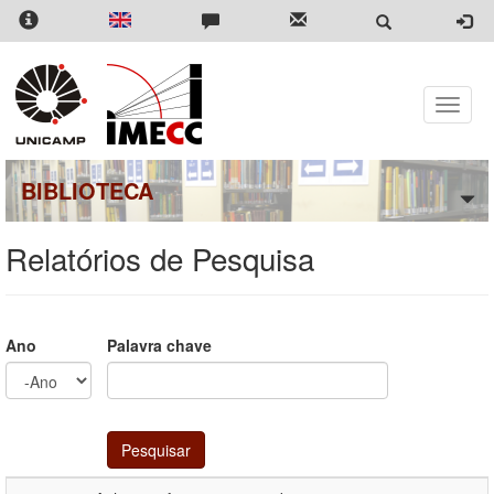
Pular
para
o
conteúdo
principal
Toggle
naviga
BIBLIOTECA
Relatórios de Pesquisa
Ano
Palavra chave
Ano
Ano
Pesquisar