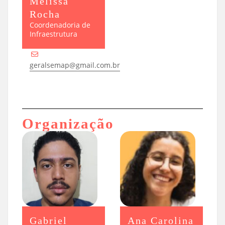
Melissa
Rocha
Coordenadoria de
Infraestrutura
geralsemap@gmail.com.br
Organização
Gabriel
Ana Carolina