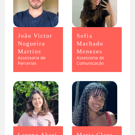
João Victor
Sofia
Nogueira
Machado
Martins
Menezes
Assessoria de
Assessoria de
Parcerias
Comunicacão
Lorena Akari
Maria Clara