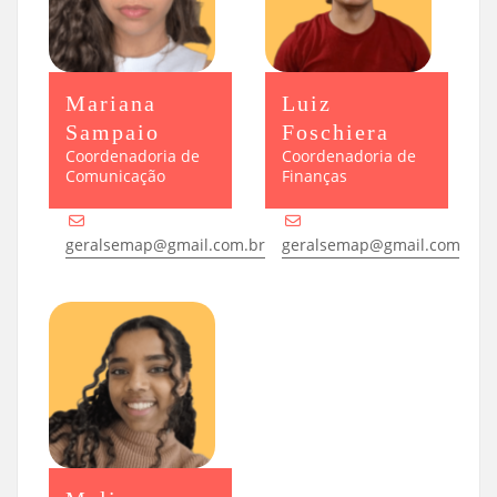
Mariana
Luiz
Sampaio
Foschiera
Coordenadoria de
Coordenadoria de
Comunicação
Finanças
geralsemap@gmail.com.br
geralsemap@gmail.com.br