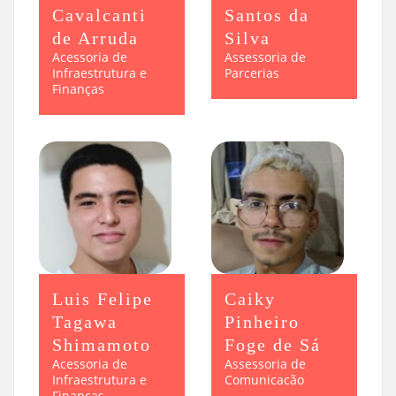
Cavalcanti
Santos da
de Arruda
Silva
Acessoria de
Assessoria de
Infraestrutura e
Parcerias
Finanças
Luis Felipe
Caiky
Tagawa
Pinheiro
Shimamoto
Foge de Sá
Acessoria de
Assessoria de
Infraestrutura e
Comunicacão
Finanças