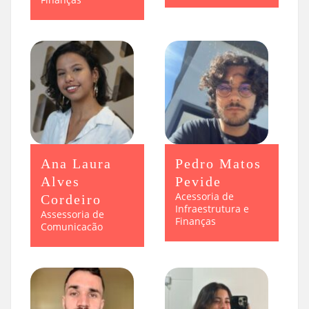
Ana Laura
Pedro Matos
Alves
Pevide
Acessoria de
Cordeiro
Infraestrutura e
Assessoria de
Finanças
Comunicacão