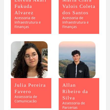
Fukuda
Valois Coleta
Alvarez
dos Santos
Acessoria de
Acessoria de
Infraestrutura e
Infraestrutura e
Finanças
Finanças
Julia Pereira
Allan
Favero
Ribeiro da
Assessoria de
Silva
Comunicacão
Assessoria de
Parcerias