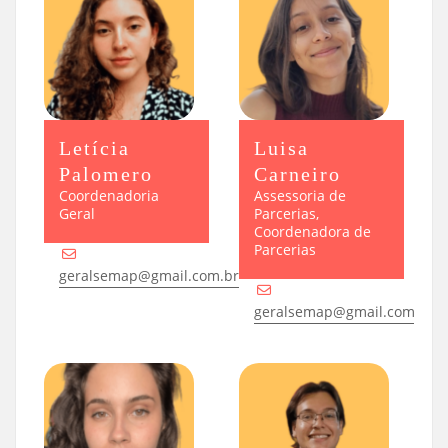
Letícia
Luisa
Palomero
Carneiro
Coordenadoria
Assessoria de
Geral
Parcerias,
Coordenadora de
Parcerias
geralsemap@gmail.com.br
geralsemap@gmail.com.br