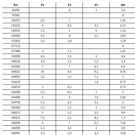
RA
P1
P2
P3
MS
84283
6
2
2,6
97095
0
145373
2,5
1
1,05
145552
6
8,5
4,5
6,15
149335
2,5
2
0
1,35
149345
4,5
4
3,5
3,95
155925
3,5
1,8
1,59
157123
0
157809
4
1,5
1,65
158200
4,5
3,5
5
4,4
160528
4,5
1,5
1,5
2,4
163282
7
7
6,5
6,8
164022
10
9,6
9,2
9,56
164047
5,5
1,5
7,2
5
164142
1,8
0,72
164210
2
0,5
0,75
164298
5,5
8,5
2
5
164468
5
4
7,8
5,82
164700
5,5
6,5
3,5
5
165926
5,5
1,5
2
2,9
166213
5
5,5
3,5
4,6
166221
7,5
5,5
8,5
7,3
166249
6
7
9,3
7,62
166293
5,5
4,5
2
3,8
166301
2,5
2,5
4,4
3,26