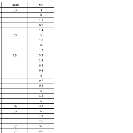
Exame
MF
5,3
4
0
1,1
6,2
1,4
5,9
5
1,6
0
1,7
6,5
5,5
2,4
6,8
9,6
5
0,7
0,8
5
5,8
5
3,6
3,3
5,3
5
7,3
7,6
3,2
3,5
5,7
4,5