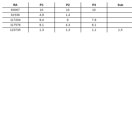
RA
P1
P2
P3
Sub
83067
10
10
10
91539
4,9
1,4
117204
9,4
6
7,9
117576
8,1
4,3
6,1
123735
1,3
1,3
1,1
1,5