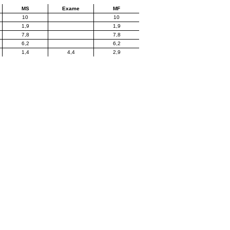
MS
Exame
MF
10
10
1,9
1,9
7,8
7,8
6,2
6,2
1,4
4,4
2,9