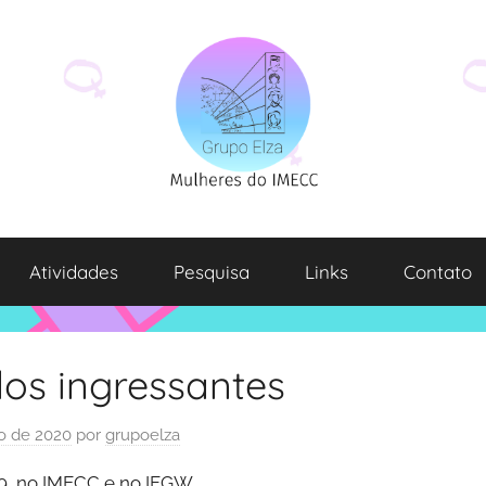
Atividades
Pesquisa
Links
Contato
os ingressantes
ro de 2020
por
grupoelza
19, no IMECC e no IFGW