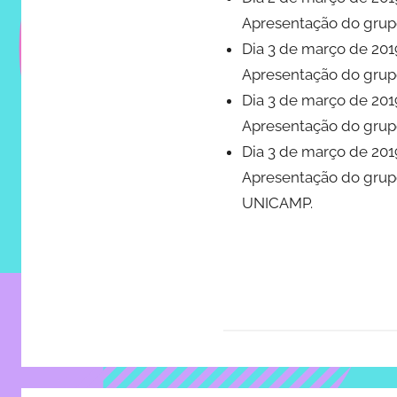
do
Apresentação do grupo
IMECC
Dia 3 de março de 2019
e
Apresentação do grupo
tem
Dia 3 de março de 201
como
atribuição
Apresentação do grupo
implementar
Dia 3 de março de 2019
mecanismos
Apresentação do grupo
que
UNICAMP.
proporcionem
o
fortalecimento
dos
vínculos
sociais
e
profissionais