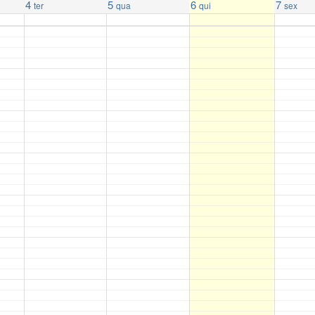
4
5
6
7
ter
qua
qui
sex