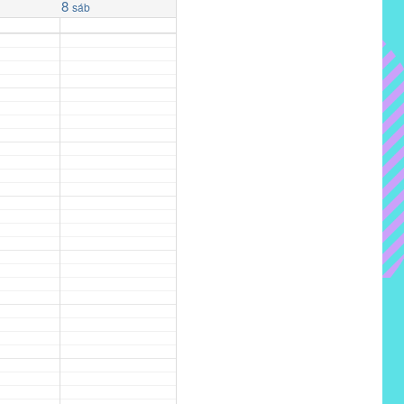
8
sáb