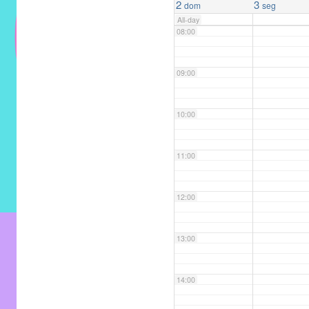
2
3
dom
seg
do
All-day
IMECC
08:00
e
tem
09:00
como
atribuição
implementar
10:00
mecanismos
que
11:00
proporcionem
o
12:00
fortalecimento
dos
13:00
vínculos
sociais
e
14:00
profissionais