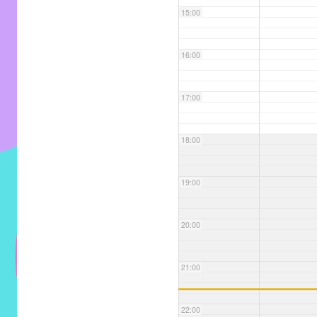
entre
15:00
alunos,
professores
16:00
e
funcionários
do
17:00
IMECC,
com
18:00
soluções
pacificadoras
19:00
para
os
problemas
20:00
verificados
no
21:00
instituto,
bem
22:00
como