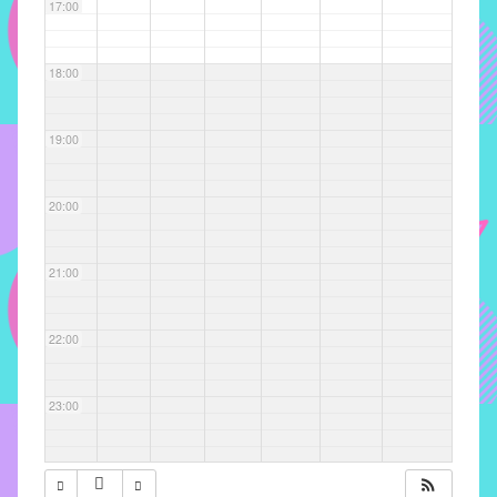
com
17:00
soluções
pacificadoras
18:00
para
os
problemas
19:00
verificados
no
20:00
instituto,
bem
como
21:00
propor
diretrizes
22:00
e
ações
para
23:00
a
prevenção
e