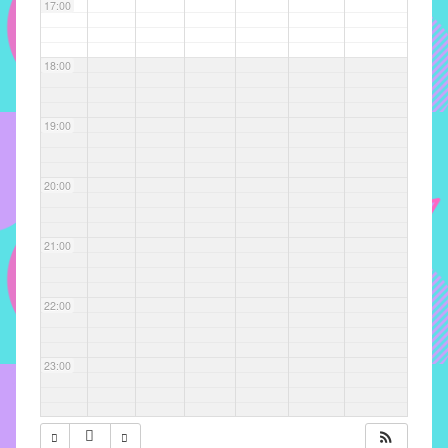
com
17:00
soluções
pacificadoras
18:00
para
os
problemas
19:00
verificados
no
20:00
instituto,
bem
como
21:00
propor
diretrizes
22:00
e
ações
para
23:00
a
prevenção
e