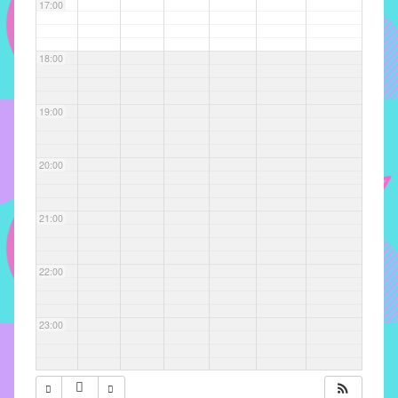
com
17:00
soluções
pacificadoras
18:00
para
os
problemas
19:00
verificados
no
20:00
instituto,
bem
como
21:00
propor
diretrizes
22:00
e
ações
para
23:00
a
prevenção
e