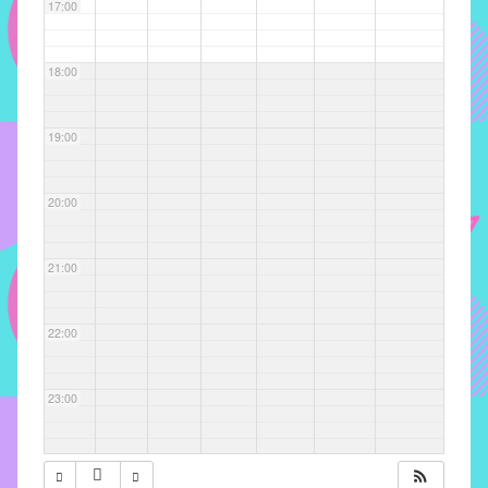
com
17:00
soluções
pacificadoras
18:00
para
os
problemas
19:00
verificados
no
20:00
instituto,
bem
como
21:00
propor
diretrizes
22:00
e
ações
para
23:00
a
prevenção
e