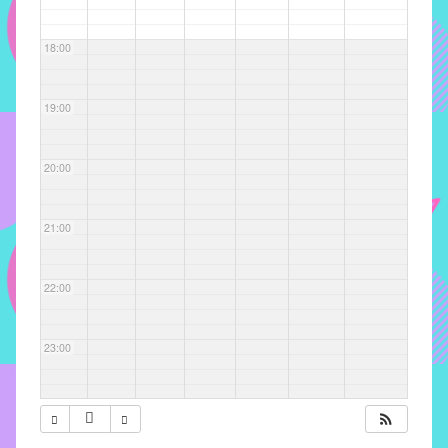
com
soluções
18:00
pacificadoras
para
os
19:00
problemas
verificados
20:00
no
instituto,
bem
21:00
como
propor
22:00
diretrizes
e
ações
23:00
para
a
prevenção
e