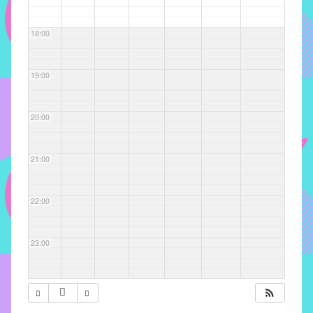
com
soluções
18:00
pacificadoras
para
os
19:00
problemas
verificados
20:00
no
instituto,
bem
21:00
como
propor
22:00
diretrizes
e
ações
23:00
para
a
prevenção
e