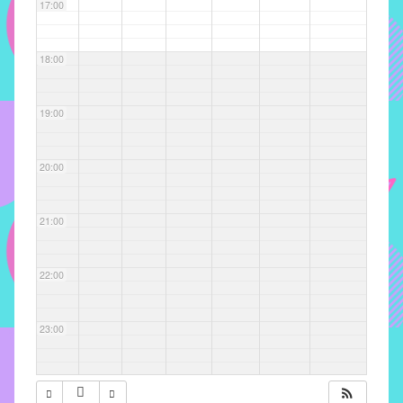
com
17:00
soluções
pacificadoras
18:00
para
os
problemas
19:00
verificados
no
20:00
instituto,
bem
como
21:00
propor
diretrizes
22:00
e
ações
para
23:00
a
prevenção
e