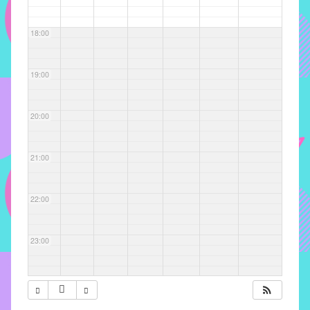
com
soluções
18:00
pacificadoras
para
os
19:00
problemas
verificados
20:00
no
instituto,
bem
21:00
como
propor
22:00
diretrizes
e
ações
23:00
para
a
prevenção
e