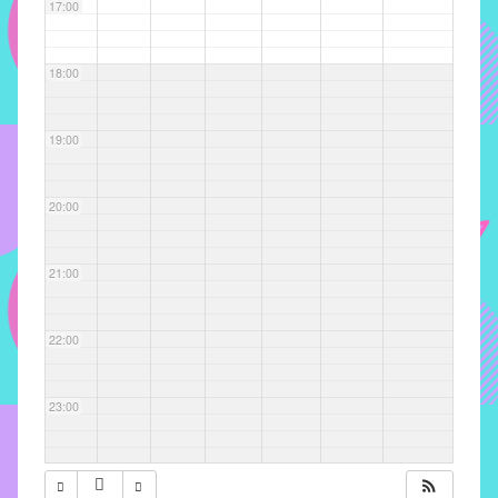
com
17:00
soluções
pacificadoras
18:00
para
os
problemas
19:00
verificados
no
20:00
instituto,
bem
como
21:00
propor
diretrizes
22:00
e
ações
para
23:00
a
prevenção
e