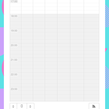
com
17:00
soluções
pacificadoras
18:00
para
os
problemas
19:00
verificados
no
20:00
instituto,
bem
como
21:00
propor
diretrizes
22:00
e
ações
para
23:00
a
prevenção
e