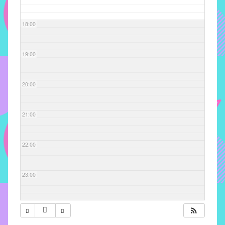
com
soluções
18:00
pacificadoras
para
os
19:00
problemas
verificados
20:00
no
instituto,
bem
21:00
como
propor
22:00
diretrizes
e
ações
23:00
para
a
prevenção
e